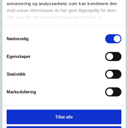
stimulere til samarbeid mellom medlemmene. Foreningen
annonsering og analysearbeid, som kan kombinere den
har jevnlige medlemsmøter for å styrke nettverk,
med annen informasjon du har gjort tilgjengelig for dem,
diskutere aktuelle temaer og bygge kompetanse.
eller som de har samlet inn gjennom din bruk av
tjenestene deres.
Foreningen engasjerer seg i prosjekter innen
Samtykkevalg
næringspolitikk, infrastruktur, markedsføring og
Nødvendig
utdanning.
Egenskaper
Bli medlem
Statistikk
Våre medlemmer
Markedsføring
Om oss
Tillat alle