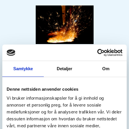
Om oss
Samtykke
Detaljer
Om
Lindesnes Industri og Næringsforening er en
interesseorganisasjon som skal bidra til å fremme
Denne nettsiden anvender cookies
regionens industri- og næringsvirksomhet. Foreningen
Vi bruker informasjonskapsler for å gi innhold og
jobber for gode lokale rammevilkår for bedriftene og har
annonser et personlig preg, for å levere sosiale
en viktig stemme når den brukes.
mediefunksjoner og for å analysere trafikken vår. Vi deler
dessuten informasjon om hvordan du bruker nettstedet
Lindesnes Industri og Næringsforening skal videre
vårt, med partnerne våre innen sosiale medier,