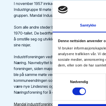
I november 1957 innkalte Rolf Christiansen styret i M
Industrigruppe til møte for å diskutere muligheten for
gruppen. Mandal Industriforening ble dannet, og det b
Samtykke
Som alle andre steder ble Mandal og omegn rammet av
1970-tallet. De bedriftene som overlevde i tiårene som f
å omstille seg og utvikle seg i forhold til kundenes beh
Denne nettsiden anvender c
sine nisjer.
Vi bruker informasjonskapsler
analysere trafikken vår. Vi 
Industriforeningen vedtok på et møte 31. mai 2018 å by
sosiale medier, annonsering 
Næring. Navnebyttet ble gjort for bedre å kunne spei
dem, eller som de har samlet
foreningen, siden majoriteten av medlemsbedriftene ikke
ble på samme møte vedtatt at foreningens fokusområde
Samtykkevalg
kommuneendringen som skulle finne sted i 2020, og at 
Nødvendig
være nye Lindesnes og omegn. I 2025 endret foreninge
Næringsforening for å gjenspeile dette.
Mandal industriforening 50 år, tale 25. november 2007