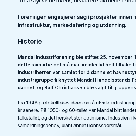
for å styrke nettverk, diskutere aktuelle te
Foreningen engasjerer seg i prosjekter innen n
infrastruktur, markedsføring og utdanning.
Historie
Mandal Industriforening ble stiftet 25. november 19
dette samarbeidet må man imidlertid helt tilbake ti
industriherrer var samlet for å danne et havnesty
industrigruppe tilknyttet Mandal Handelsstands F
dannet, og Rolf Christiansen ble valgt til gruppen
Fra 1948 protokollføres ideen om å utvide industrigrupp
år senere. På 1950- og 60-tallet var Mandal blitt landets 
folketallet, og det hersket stor optimisme. Industrien i 
samordningsbehov, blant annet i lønnsspørsmål.