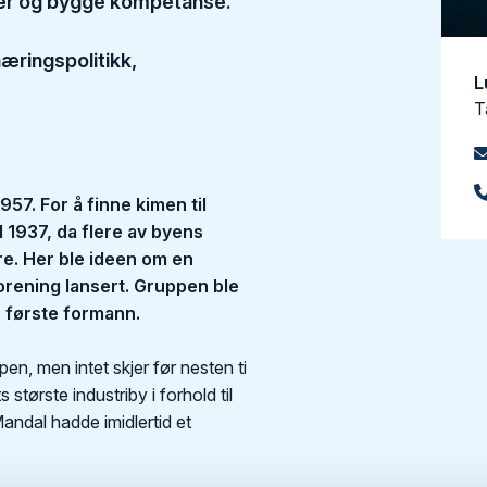
maer og bygge kompetanse.
æringspolitikk,
L
T
57. For å finne kimen til
l 1937, da flere av byens
re. Her ble ideen om en
orening lansert. Gruppen ble
s første formann.
en, men intet skjer før nesten ti
største industriby i forhold til
Mandal hadde imidlertid et