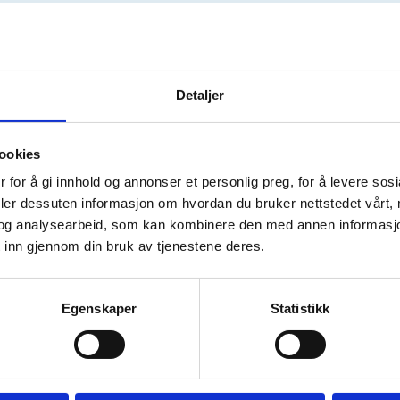
andal Handelsstands
 en reaktivering og omdannelse av
le åpnet for nye medlemmer.
Detaljer
 nedgangen i industrien på
ulgte, gjorde det fordi de klarte
ov. Flere er i dag ledende innen
ookies
 for å gi innhold og annonser et personlig preg, for å levere sos
deler dessuten informasjon om hvordan du bruker nettstedet vårt,
tte navn til Mandal Industri og
og analysearbeid, som kan kombinere den med annen informasjon d
le medlemsmassen og status for
 inn gjennom din bruk av tjenestene deres.
 lenger er industribedrifter. Det
 skal reflektere
foreningens nedslagsfelt skal
Egenskaper
Statistikk
n navn til Lindesnes Industri og