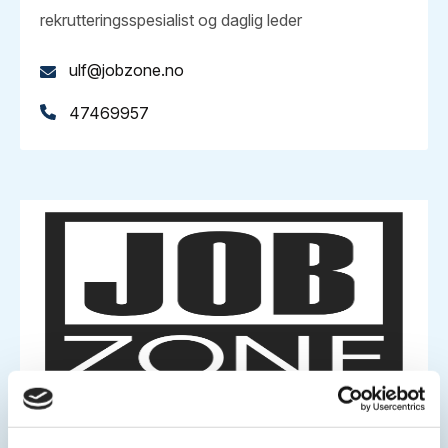
rekrutteringsspesialist og daglig leder
ulf@jobzone.no
47469957