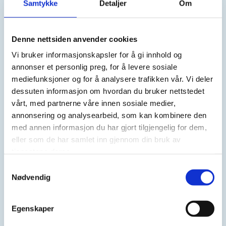
Samtykke
Detaljer
Om
Besøksadresse
Gismerøyveien 89, 4515 MANDAL
Denne nettsiden anvender cookies
Nettside
Besøk nettside
Vi bruker informasjonskapsler for å gi innhold og
annonser et personlig preg, for å levere sosiale
mediefunksjoner og for å analysere trafikken vår. Vi deler
Ta kontakt
dessuten informasjon om hvordan du bruker nettstedet
mandal@jobzone.no
vårt, med partnerne våre innen sosiale medier,
474 69 957
annonsering og analysearbeid, som kan kombinere den
med annen informasjon du har gjort tilgjengelig for dem,
eller som de har samlet inn gjennom din bruk av
tjenestene deres.
Samtykkevalg
Nødvendig
Er dette din bedriftsprofil?
Klikk her for å be om redigeringstilgang
Egenskaper