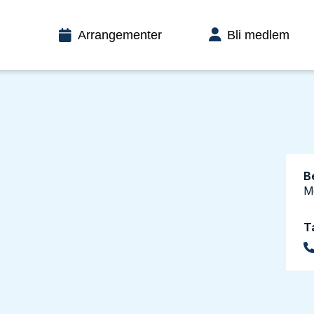
Arrangementer
Bli medlem
B
M
T