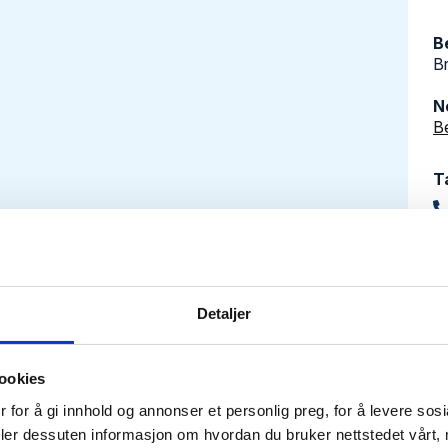
B
B
N
B
T
Detaljer
ookies
 for å gi innhold og annonser et personlig preg, for å levere sos
deler dessuten informasjon om hvordan du bruker nettstedet vårt,