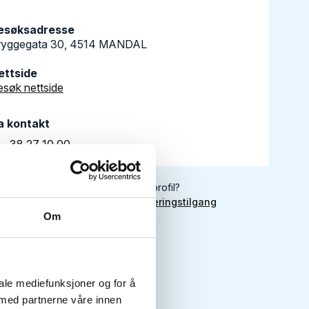
esøksadresse
ryggegata 30, 4514 MANDAL
ettside
esøk nettside
a kontakt
38 27 10 00
Er dette din bedriftsprofil?
Klikk her for å be om redigeringstilgang
Om
iale mediefunksjoner og for å
 med partnerne våre innen